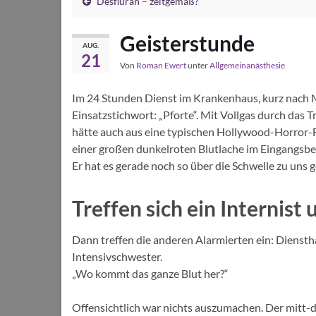
Desfluran – zeitgemäß?
Geisterstunde
AUG.
21
Von
Roman Ewert
unter
Allgemeinanästhesie
Im 24 Stunden Dienst im Krankenhaus, kurz nach M
Einsatzstichwort: „Pforte“. Mit Vollgas durch das Tr
hätte auch aus eine typischen Hollywood-Horror-
einer großen dunkelroten Blutlache im Eingangsbe
Er hat es gerade noch so über die Schwelle zu uns g
Treffen sich ein Internist 
Dann treffen die anderen Alarmierten ein: Dienst
Intensivschwester.
„Wo kommt das ganze Blut her?“
Offensichtlich war nichts auszumachen. Der mitt-