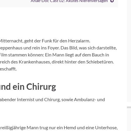
Anae-Doc Cast 02: Akutes Nierenversagen
itternacht, geht der Funk für den Herzalarm.
eppenhaus und rein ins Foyer. Das Bild, was sich darstellte,
Film stammen können: Ein Mann liegt auf dem Bauch in
reich des Krankenhauses, direkt hinter den Schiebetüren.
eschafft.
und ein Chirurg
habender Internist und Chirurg, sowie Ambulanz- und
dreißigjährige Mann trug nur ein Hemd und eine Unterhose,