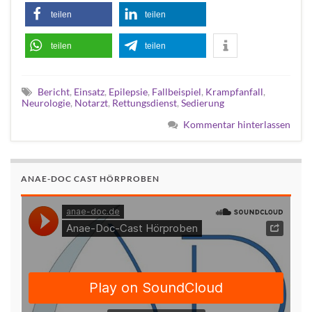
teilen
teilen
teilen
teilen
Bericht
,
Einsatz
,
Epilepsie
,
Fallbeispiel
,
Krampfanfall
,
Neurologie
,
Notarzt
,
Rettungsdienst
,
Sedierung
Kommentar hinterlassen
ANAE-DOC CAST HÖRPROBEN