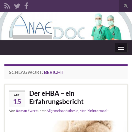
Such
Search for:
Navig
SCHLAGWORT:
BERICHT
Der eHBA – ein
APR.
15
Erfahrungsbericht
Von
Roman Ewert
unter
Allgemeinanästhesie
,
Medizininformatik