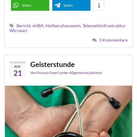
teilen
teilen
Bericht
,
eHBA
,
Heilberufsausweis
,
Telematikinfrastruktur
,
Wirrwarr
3 Kommentare
Geisterstunde
AUG.
21
Von
Roman Ewert
unter
Allgemeinanästhesie