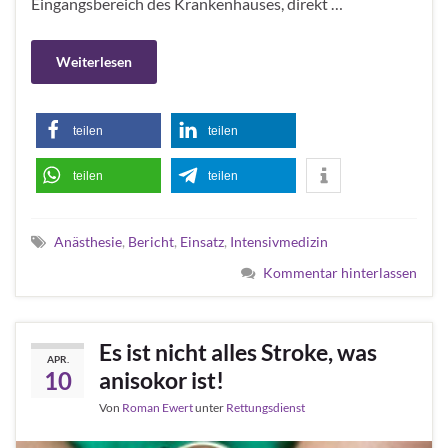
Eingangsbereich des Krankenhauses, direkt …
Weiterlesen
teilen
teilen
teilen
teilen
Anästhesie
,
Bericht
,
Einsatz
,
Intensivmedizin
Kommentar hinterlassen
Es ist nicht alles Stroke, was
APR.
10
anisokor ist!
Von
Roman Ewert
unter
Rettungsdienst