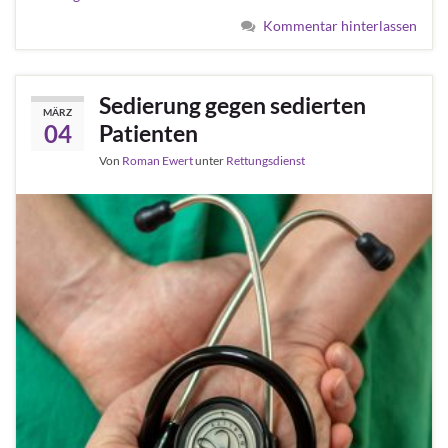
Kommentar hinterlassen
Sedierung gegen sedierten
MÄRZ
04
Patienten
Von
Roman Ewert
unter
Rettungsdienst