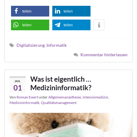
teilen
teilen
teilen
teilen
Digitalisierung
,
Informatik
Kommentar hinterlassen
Was ist eigentlich …
JAN.
01
Medizininformatik?
Von
Roman Ewert
unter
Allgemeinanästhesie
,
Intensivmedizin
,
Medizininformatik
,
Qualitätsmanagement