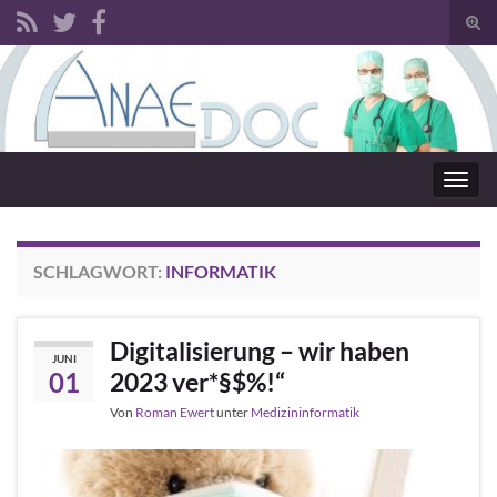
Such
Search for:
Navig
SCHLAGWORT:
INFORMATIK
Digitalisierung – wir haben
JUNI
01
2023 ver*§$%!“
Von
Roman Ewert
unter
Medizininformatik