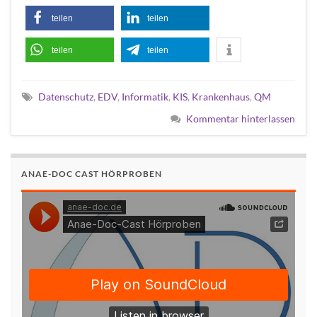
teilen
teilen
teilen
teilen
Datenschutz
,
EDV
,
Informatik
,
KIS
,
Krankenhaus
,
QM
Kommentar hinterlassen
ANAE-DOC CAST HÖRPROBEN