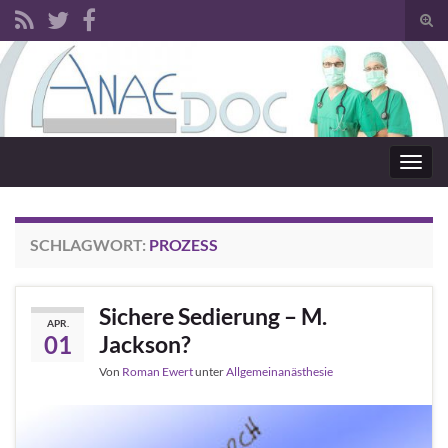
Such
Search for:
Navig
SCHLAGWORT:
PROZESS
Sichere Sedierung – M.
APR.
01
Jackson?
Von
Roman Ewert
unter
Allgemeinanästhesie