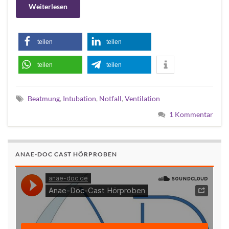
Weiterlesen
teilen
teilen
teilen
teilen
Beatmung
,
Intubation
,
Notfall
,
Ventilation
1 Kommentar
ANAE-DOC CAST HÖRPROBEN