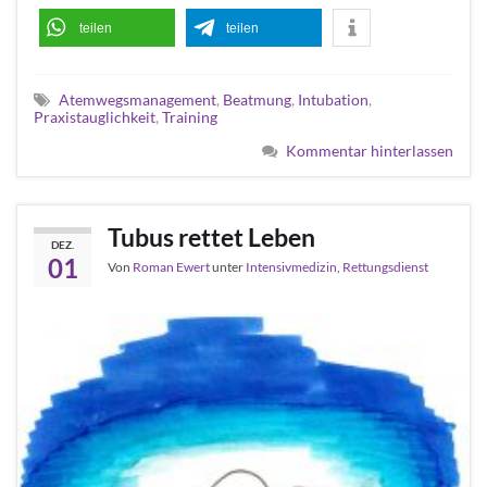
teilen
teilen
Atemwegsmanagement
,
Beatmung
,
Intubation
,
Praxistauglichkeit
,
Training
Kommentar hinterlassen
Tubus rettet Leben
DEZ.
01
Von
Roman Ewert
unter
Intensivmedizin
,
Rettungsdienst