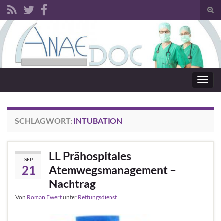
Such
Search for:
Navig
SCHLAGWORT:
INTUBATION
LL Prähospitales
SEP.
21
Atemwegsmanagement –
Nachtrag
Von
Roman Ewert
unter
Rettungsdienst