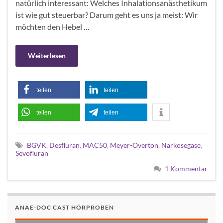
natürlich interessant: Welches Inhalationsanästhetikum
ist wie gut steuerbar? Darum geht es uns ja meist: Wir
möchten den Hebel …
Weiterlesen
teilen
teilen
teilen
teilen
BGVK
,
Desfluran
,
MAC50
,
Meyer-Overton
,
Narkosegase
,
Sevofluran
1 Kommentar
ANAE-DOC CAST HÖRPROBEN