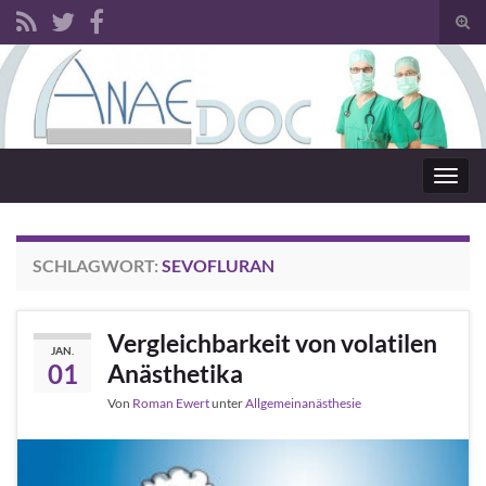
Such
Search for:
Navig
SCHLAGWORT:
SEVOFLURAN
Vergleichbarkeit von volatilen
JAN.
01
Anästhetika
Von
Roman Ewert
unter
Allgemeinanästhesie