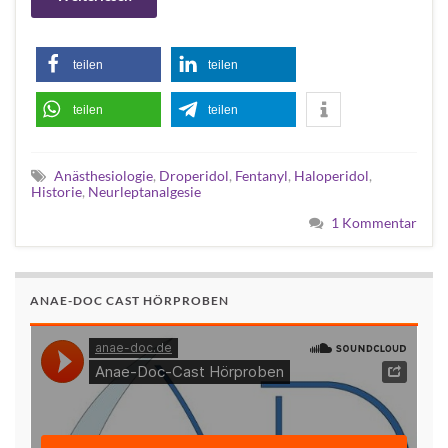
teilen
teilen
teilen
teilen
Anästhesiologie
,
Droperidol
,
Fentanyl
,
Haloperidol
,
Historie
,
Neurleptanalgesie
1 Kommentar
ANAE-DOC CAST HÖRPROBEN