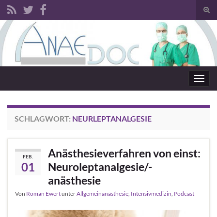
Such
Search for:
Navig
SCHLAGWORT:
NEURLEPTANALGESIE
Anästhesieverfahren von einst:
FEB.
01
Neuroleptanalgesie/-
anästhesie
Von
Roman Ewert
unter
Allgemeinanästhesie
,
Intensivmedizin
,
Podcast