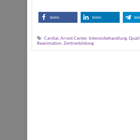
teilen
teilen
tei
Cardiac Arrest Center
,
Intensivbehandlung
,
Quali
Reanimation
,
Zentrenbildung