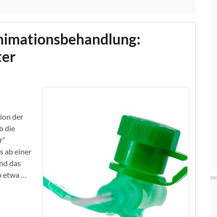
animationsbehandlung:
ter
sion der
b die
r“
s ab einer
und das
b etwa …