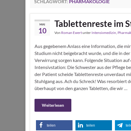
SCHLAGWORT:
PHARMAKOLOGIE
Tablettenreste im S
MAI
10
Von
Roman Ewert
unter
Intensivmedizin
,
Pharmak
Aus gegebenem Anlass eine Information, die mir
Studium nicht beigebracht wurde, und die in der 
Verwirrung sorgen kann. Folgende Situation auf 
Intensivstation: Die Schwester aus der Pflege be
der Patient scheide Tablettenreste unverdaut m
Stuhlgang aus. Ach du Schreck! Was resorbiert d
überhaupt von den ganzen Tabletten, die wir …
Weiterlesen
teilen
teilen
tei