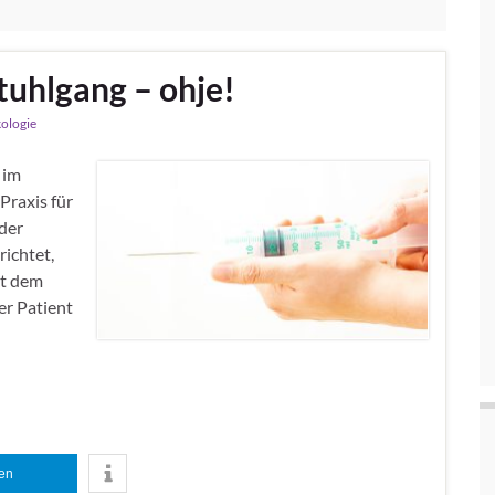
tuhlgang – ohje!
ologie
 im
Praxis für
der
richtet,
it dem
er Patient
len