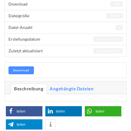
Download
1697
Dateigröße
2.06 MB
Datei-Anzahl
1
Erstellungsdatum
12. Februar 2019
Zuletzt aktualisiert
12. Februar 2019
Download
Beschreibung
Angehängte Dateien
teilen
teilen
teilen
teilen